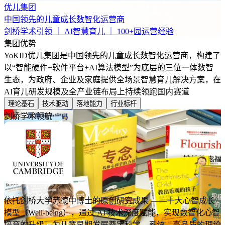
优儿集团
中国领先的儿童成长数智化运营商
剑桥学术引领 ｜ AI智慧育儿 ｜ 100+园运营经验
集团优势
YoKID优儿集团是中国领先的儿童成长数智化运营商，构建了
以“智能硬件+软件平台+AI算法模型”为底层的三位一体数智
生态，为政府、企业及家庭提供全场景智慧育儿解决方案，在
AI育儿研发规模及全产业链布局上持续领跑国内赛道
理论基石
技术驱动
落地能力
行业标杆
剑桥学术领航
依托剑桥大学苏德中博士的原创研究成果 ——十大心智成长
模型（Well-being），通过 AI 技术深度赋能，实现数智化心智
培育的升级，为儿童早期发展奠定科学、系统、高品质的理论