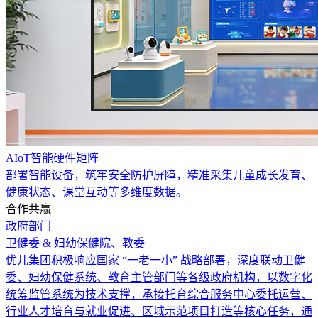
AIoT智能硬件矩阵
部署智能设备，筑牢安全防护屏障，精准采集儿童成长发育、
健康状态、课堂互动等多维度数据。
合作共赢
政府部门
卫健委 & 妇幼保健院、教委
优儿集团积极响应国家 “一老一小” 战略部署，深度联动卫健
委、妇幼保健系统、教育主管部门等各级政府机构，以数字化
统筹监管系统为技术支撑，承接托育综合服务中心委托运营、
行业人才培育与就业促进、区域示范项目打造等核心任务，通